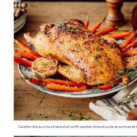
Canette rôtie au sirop d’érable et ail confit, carottes rôties et purée de pommes de 