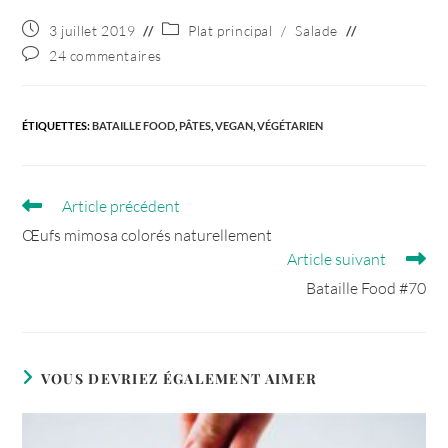
Publication
Post
3 juillet 2019
Plat principal
/
Salade
publiée :
category:
Commentaires
24 commentaires
de
la
publication :
ÉTIQUETTES
:
BATAILLE FOOD
,
PÂTES
,
VEGAN
,
VÉGÉTARIEN
Article précédent
Read
more
Œufs mimosa colorés naturellement
articles
Article suivant
Bataille Food #70
VOUS DEVRIEZ ÉGALEMENT AIMER