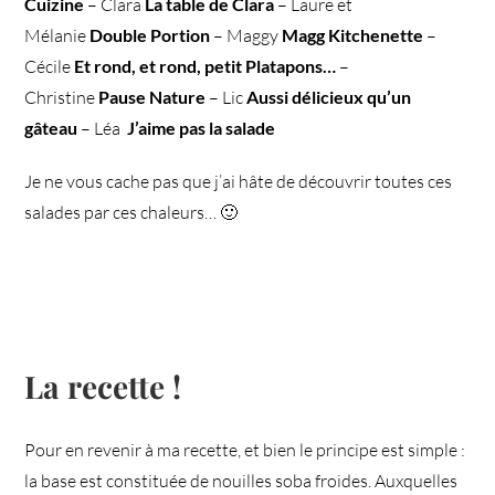
Cuizine
– Clara
La table de Clara
– Laure et
Mélanie
Double Portion
– Maggy
Magg Kitchenette
–
Cécile
Et rond, et rond, petit Platapons…
–
Christine
Pause Nature
– Lic
Aussi délicieux qu’un
gâteau
– Léa
J’aime pas la salade
Je ne vous cache pas que j’ai hâte de découvrir toutes ces
salades par ces chaleurs… 🙂
La recette !
Pour en revenir à ma recette, et bien le principe est simple :
la base est constituée de nouilles soba froides. Auxquelles