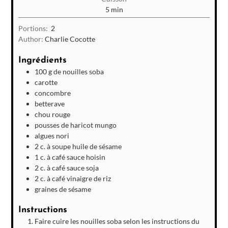
minutes
5
min
Portions:
2
Author:
Charlie Cocotte
Ingrédients
100
g
de nouilles soba
carotte
concombre
betterave
chou rouge
pousses de haricot mungo
algues nori
2
c. à soupe
huile de sésame
1
c. à café
sauce hoisin
2
c. à café
sauce soja
2
c. à café
vinaigre de riz
graines de sésame
Instructions
Faire cuire les nouilles soba selon les instructions du