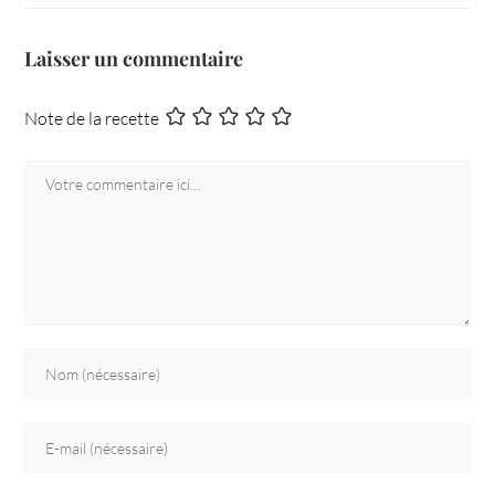
Laisser un commentaire
Note de la recette
Comment
Enter
your
name
Enter
or
your
username
email