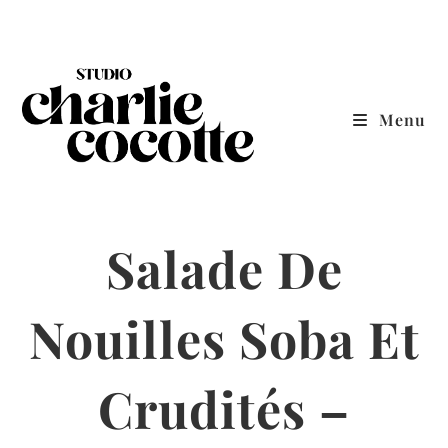
Skip
to
content
Menu
Salade De
Nouilles Soba Et
Crudités –